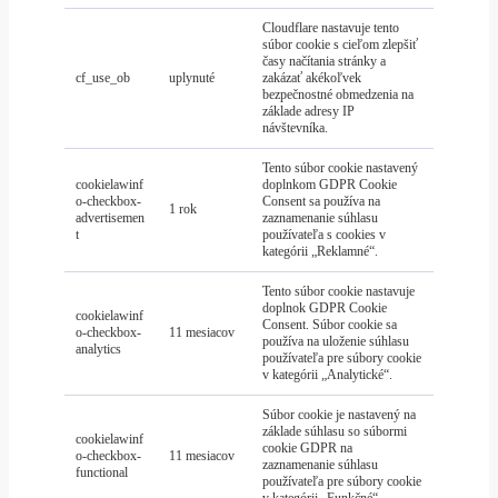
Cloudflare nastavuje tento
súbor cookie s cieľom zlepšiť
časy načítania stránky a
cf_use_ob
uplynuté
zakázať akékoľvek
bezpečnostné obmedzenia na
základe adresy IP
návštevníka.
Tento súbor cookie nastavený
cookielawinf
doplnkom GDPR Cookie
o-checkbox-
Consent sa používa na
1 rok
advertisemen
zaznamenanie súhlasu
t
používateľa s cookies v
kategórii „Reklamné“.
Tento súbor cookie nastavuje
doplnok GDPR Cookie
cookielawinf
Consent. Súbor cookie sa
o-checkbox-
11 mesiacov
používa na uloženie súhlasu
analytics
používateľa pre súbory cookie
v kategórii „Analytické“.
Súbor cookie je nastavený na
základe súhlasu so súbormi
cookielawinf
cookie GDPR na
o-checkbox-
11 mesiacov
zaznamenanie súhlasu
functional
používateľa pre súbory cookie
v kategórii „Funkčné“.