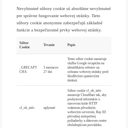
Nevyhnutné súbory cookie sú absolútne nevyhnutné
pre správne fungovanie webovej stránky. Tieto
súbory cookie anonymne zabezpečujú základné
funkcie a bezpečnostné prvky webovej stránky.
Súbor
Trvanie
Popis
Cookie
Tento súbor cookie nastavuje
služba Google recaptcha na
_GRECAPT
5 mesiacov
identifikáciu robotov na
CHA
27 dní
ochranu webovej stránky pred
škodlivými spamovými
útokmi.
Súbor cookie cf_ob_info
nastavuje Cloudflare tak, aby
poskytoval informácie o
stavovom kóde HTTP
cf_ob_info
uplynuté
vrátenom pôvodným
webovým serverom, Ray ID
pôvodnej neúspešnej
požiadavky a dátovom centre
obsluhujúcom prevádzku.