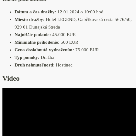
Dátum a čas dražby:
12.01.2024 o 10:00 hod
Miesto dražby:
Hotel LEGEND, Gabčíkovská cesta 5676/50,
929 01 Dunajská Streda
Najnižšie podanie:
45.000 EUR
Minimálne prihodenie:
500 EUR
Cena dosiahnutá vydražením:
75.000 EUR
Typ ponuky:
Dražba
Druh nehnuteľnosti:
Hostinec
Video