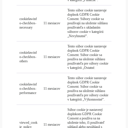
Tento súbor cookie nastavuje
doplnok GDPR Cookie
cookielawinf
Consent. Súbory cookie sa
o-checkbox-
11 mesiacov
používajú na uloženie súhlasu
necessary
používateľa s ukladaním
súborov cookie v kategórii
„Nevyhnutné“.
Tento súbor cookie nastavuje
doplnok GDPR Cookie
cookielawinf
Consent. Súbor cookie sa
o-checkbox-
11 mesiacov
používa na uloženie súhlasu
others
používateľa pre súbory cookie
v kategórii „Ostatné.
Tento súbor cookie nastavuje
doplnok GDPR Cookie
cookielawinf
Consent. Súbor cookie sa
o-checkbox-
11 mesiacov
používa na uloženie súhlasu
performance
používateľa pre súbory cookie
v kategórii „Výkonnostné“.
Súbor cookie je nastavený
doplnkom GDPR Cookie
Consent a používa sa na
viewed_cook
uloženie toho, či používateľ
11 mesiacov
ie_policy
súhlasil alebo nesúhlasil s