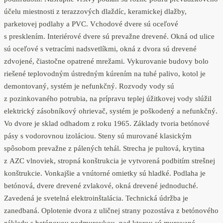
účelu miestnosti z terazzových dlaždíc, keramickej dlažby,
parketovej podlahy a PVC. Vchodové dvere sú oceľové
s presklením. Interiérové dvere sú prevažne drevené. Okná od ulice
sú oceľové s vetracími nadsvetlíkmi, okná z dvora sú drevené
zdvojené, čiastočne opatrené mrežami. Vykurovanie budovy bolo
riešené teplovodným ústredným kúrením na tuhé palivo, kotol je
demontovaný, systém je nefunkčný. Rozvody vody sú
z pozinkovaného potrubia, na prípravu teplej úžitkovej vody slúžil
elektrický zásobníkový ohrievač, systém je poškodený a nefunkčný.
Vo dvore je sklad odhadom z roku 1965. Základy tvoria betónové
pásy s vodorovnou izoláciou. Steny sú murované klasickým
spôsobom prevažne z pálených tehál. Strecha je pultová, krytina
z AZC vlnoviek, stropná konštrukcia je vytvorená podbitím strešnej
konštrukcie. Vonkajšie a vnútorné omietky sú hladké. Podlaha je
betónová, dvere drevené zvlakové, okná drevené jednoduché.
Zavedená je svetelná elektroinštalácia. Technická údržba je
zanedbaná. Oplotenie dvora z uličnej strany pozostáva z betónového