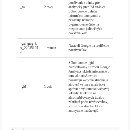
používanie stránky pre
_ga
2 roky
analytický prehľad stránky.
Súbor cookie ukladá
informácie anonymne a
priraďuje náhodne
vygenerované číslo na
rozpoznanie jedinečných
návštevníkov.
_gat_gtag_U
Nastavil Google na rozlíšenie
A_22935125
1 minúta
používateľov.
9_1
Súbor cookie _gid
nainštalovaný službou Google
Analytics ukladá informácie o
tom, ako návštevníci
používajú webovú stránku, a
zároveň vytvára analytickú
_gid
1 deň
správu o výkonnosti webovej
lokality. Niektoré zo
zhromažďovaných údajov
zahŕňajú počet návštevníkov,
ich zdroj a stránky, ktoré
anonymne navštevujú.