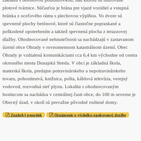
základu s betónovou podmurovkou, nad ktorou sú murované
plotové tvárnice. Súčasťou je brána pre vjazd vozidiel a vstupná
bránka z oceľového rámu s plechovou výplňou. Vo dvore sú
spevnené plochy betónové, ktoré sú čiastočne popraskané a
poškodené opotrebením a taktiež spevnená plocha z terazzovej
dlažby. Ohodnocované nehnuteľnosti sa nachádzajú v zastavanom
území obce Ohrady v rovnomennom katastrálnom území. Obec
Ohrady je vzdialená komunikáciami cca 6,4 km východne od centra
okresného mesta Dunajská Streda. V obci je základná škola,
materská škola, predajne potravinárskeho a nepotravinárskeho
tovaru, pohostinstvá, knižnica, pošta, káblová televízia, verejný
vodovod, rozvodná sieť plynu. Lokalita s ohodnocovaným
hostincom sa nachádza v centrálnej časti obce, do 100 m severne je
Obecný úrad, v okolí sú prevažne pôvodné rodinné domy.
Znalecký posudok
Oznámenie o výsledku opakovanej dražbe