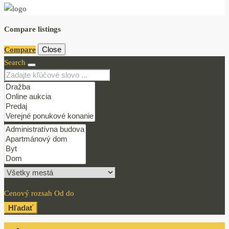
Compare listings
Close
Compare
Search
Cenový rozsah
Od
do
Hľadať
Login