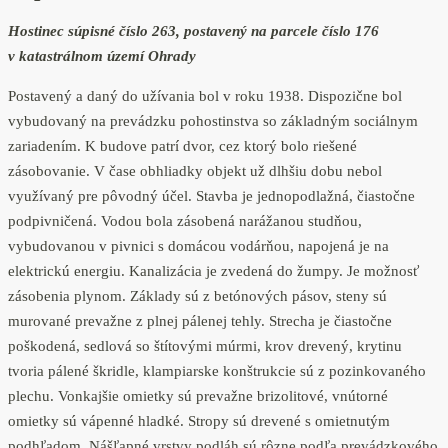
Hostinec súpisné číslo 263, postavený na parcele číslo 176
v katastrálnom území Ohrady
Postavený a daný do užívania bol v roku 1938. Dispozične bol
vybudovaný na prevádzku pohostinstva so základným sociálnym
zariadením. K budove patrí dvor, cez ktorý bolo riešené
zásobovanie. V čase obhliadky objekt už dlhšiu dobu nebol
využívaný pre pôvodný účel. Stavba je jednopodlažná, čiastočne
podpivničená. Vodou bola zásobená narážanou studňou,
vybudovanou v pivnici s domácou vodárňou, napojená je na
elektrickú energiu. Kanalizácia je zvedená do žumpy. Je možnosť
zásobenia plynom. Základy sú z betónových pásov, steny sú
murované prevažne z plnej pálenej tehly. Strecha je čiastočne
poškodená, sedlová so štítovými múrmi, krov drevený, krytinu
tvoria pálené škridle, klampiarske konštrukcie sú z pozinkovaného
plechu. Vonkajšie omietky sú prevažne brizolitové, vnútorné
omietky sú vápenné hladké. Stropy sú drevené s omietnutým
podhľadom. Nášľapné vrstvy podláh sú rôzne podľa prevádzkového