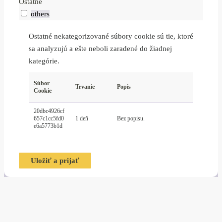
Ostatné
others
Ostatné nekategorizované súbory cookie sú tie, ktoré
sa analyzujú a ešte neboli zaradené do žiadnej
kategórie.
Súbor
Trvanie
Popis
Cookie
20dbc4926cf
657c1cc5fd0
1 deň
Bez popisu.
e6a5773b1d
Uložiť a prijať