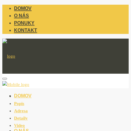
DOMOV
O NÁS
PONUKY
KONTAKT
DOMOV
Popis
Adresa
Detaily
Video
O NÁS