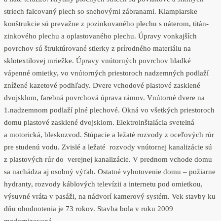
striech falcovaný plech so snehovými zábranami. Klampiarske
konštrukcie sú prevažne z pozinkovaného plechu s náterom, titán-
zinkového plechu a oplastovaného plechu. Úpravy vonkajších
povrchov sú štruktúrované stierky z prírodného materiálu na
sklotextilovej mriežke. Úpravy vnútorných povrchov hladké
vápenné omietky, vo vnútorných priestoroch nadzemných podlaží
znížené kazetové podhľady. Dvere vchodové plastové zasklené
dvojsklom, farebná povrchová úprava rámov. Vnútorné dvere na
1.nadzemnom podlaží plné plechové. Okná vo všetkých priestoroch
domu plastové zasklené dvojsklom. Elektroinštalácia svetelná
a motorická, bleskozvod. Stúpacie a ležaté rozvody z oceľových rúr
pre studenú vodu. Zvislé a ležaté rozvody vnútornej kanalizácie sú
z plastových rúr do verejnej kanalizácie. V prednom vchode domu
sa nachádza aj osobný výťah. Ostatné vyhotovenie domu – požiarne
hydranty, rozvody káblových televízii a internetu pod omietkou,
výsuvné vráta v pasáži, na nádvorí kamerový systém. Vek stavby ku
dňu ohodnotenia je 73 rokov. Stavba bola v roku 2009