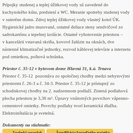
Prípojky studenej a teplej úžitkovej vody sú zavedené do
kuchynského kútu, predsiení a WC. Meranie spotreby studenej vody
v suteréne domu. Zdroj teplej úžitkovej vody vlastný kotol ÚK.
Hygienické jadro murované, ostatné deliace steny sendvičové zo
sadrokartónu a tepelnej izolácie. Ostatné vyhotovenie priestoru –
v kancelárii vstavaná skriňa, kovové žalúzie na oknách, dve
nástenné klimatizačné jednotky, rozvod káblovej televízie a internetu
pod omietkou, poštová schránka.
Priestor č. 35-12 v bytovom dome Hlavná 31, k.ú. Trnava
Priestor č. 35-12 pozostáva zo spoločnej chodby medzi nebytovými
priestormi č. 26-3 a č. 34-3. Priestor č. 35-12 je prístupný zo
schodiskovej chodby na 2. nadzemnom podlaží. Zistená podlahová
plocha priestoru je 3,30 m². Úpravy vnútorných povrchov vápenno-
cementové omietky. Povrchy podlahy tvorí keramická dlažba.
Elektroinštalácia je svetelná.
Dokumenty na stiahnutie:
Znalecký posudok
Špecifikácia hnuteľného majetku