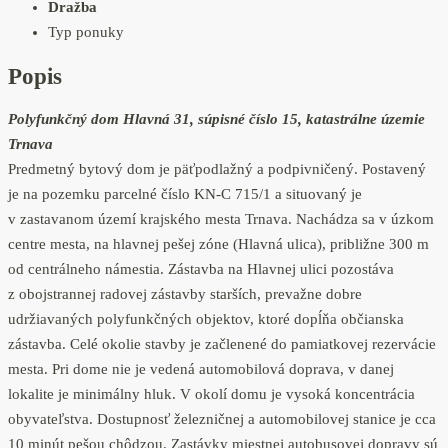
Dražba
Typ ponuky
Popis
Polyfunkčný dom Hlavná 31, súpisné číslo 15, katastrálne územie
Trnava
Predmetný bytový dom je päťpodlažný a podpivničený. Postavený
je na pozemku parcelné číslo KN-C 715/1 a situovaný je
v zastavanom území krajského mesta Trnava. Nachádza sa v úzkom
centre mesta, na hlavnej pešej zóne (Hlavná ulica), približne 300 m
od centrálneho námestia. Zástavba na Hlavnej ulici pozostáva
z obojstrannej radovej zástavby starších, prevažne dobre
udržiavaných polyfunkčných objektov, ktoré dopĺňa občianska
zástavba. Celé okolie stavby je začlenené do pamiatkovej rezervácie
mesta. Pri dome nie je vedená automobilová doprava, v danej
lokalite je minimálny hluk. V okolí domu je vysoká koncentrácia
obyvateľstva. Dostupnosť železničnej a automobilovej stanice je cca
10 minút pešou chôdzou. Zastávky miestnej autobusovej dopravy sú