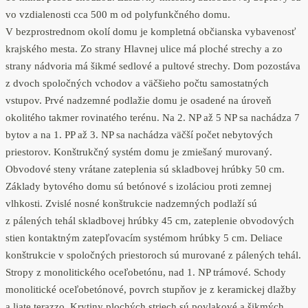
vo vzdialenosti cca 500 m od polyfunkčného domu.
V bezprostrednom okolí domu je kompletná občianska vybavenosť
krajského mesta. Zo strany Hlavnej ulice má ploché strechy a zo
strany nádvoria má šikmé sedlové a pultové strechy. Dom pozostáva
z dvoch spoločných vchodov a väčšieho počtu samostatných
vstupov. Prvé nadzemné podlažie domu je osadené na úroveň
okolitého takmer rovinatého terénu. Na 2. NP až 5 NP sa nachádza 7
bytov a na 1. PP až 3. NP sa nachádza väčší počet nebytových
priestorov. Konštrukčný systém domu je zmiešaný murovaný.
Obvodové steny vrátane zateplenia sú skladbovej hrúbky 50 cm.
Základy bytového domu sú betónové s izoláciou proti zemnej
vlhkosti. Zvislé nosné konštrukcie nadzemných podlaží sú
z pálených tehál skladbovej hrúbky 45 cm, zateplenie obvodových
stien kontaktným zatepľovacím systémom hrúbky 5 cm. Deliace
konštrukcie v spoločných priestoroch sú murované z pálených tehál.
Stropy z monolitického oceľobetónu, nad 1. NP trámové. Schody
monolitické oceľobetónové, povrch stupňov je z keramickej dlažby
a liate terazzo. Krytiny plochých striech sú povlakové a šikmých