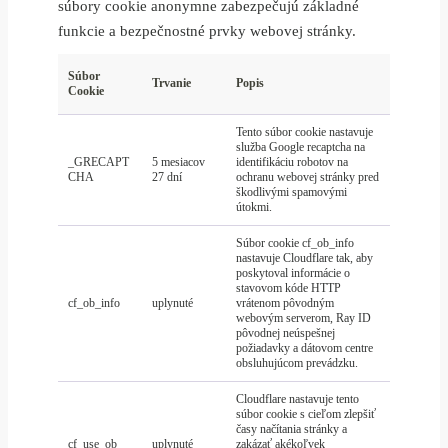
súbory cookie anonymne zabezpečujú základné
funkcie a bezpečnostné prvky webovej stránky.
Súbor
Trvanie
Popis
Cookie
Tento súbor cookie nastavuje
služba Google recaptcha na
_GRECAPT
5 mesiacov
identifikáciu robotov na
CHA
27 dní
ochranu webovej stránky pred
škodlivými spamovými
útokmi.
Súbor cookie cf_ob_info
nastavuje Cloudflare tak, aby
poskytoval informácie o
stavovom kóde HTTP
cf_ob_info
uplynuté
vrátenom pôvodným
webovým serverom, Ray ID
pôvodnej neúspešnej
požiadavky a dátovom centre
obsluhujúcom prevádzku.
Cloudflare nastavuje tento
súbor cookie s cieľom zlepšiť
časy načítania stránky a
cf_use_ob
uplynuté
zakázať akékoľvek