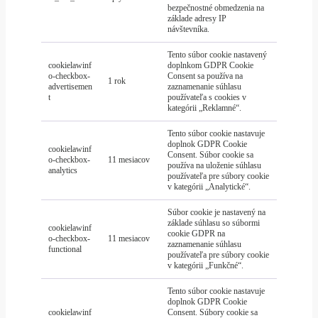
bezpečnostné obmedzenia na
základe adresy IP
návštevníka.
Tento súbor cookie nastavený
cookielawinf
doplnkom GDPR Cookie
o-checkbox-
Consent sa používa na
1 rok
advertisemen
zaznamenanie súhlasu
t
používateľa s cookies v
kategórii „Reklamné“.
Tento súbor cookie nastavuje
doplnok GDPR Cookie
cookielawinf
Consent. Súbor cookie sa
o-checkbox-
11 mesiacov
používa na uloženie súhlasu
analytics
používateľa pre súbory cookie
v kategórii „Analytické“.
Súbor cookie je nastavený na
základe súhlasu so súbormi
cookielawinf
cookie GDPR na
o-checkbox-
11 mesiacov
zaznamenanie súhlasu
functional
používateľa pre súbory cookie
v kategórii „Funkčné“.
Tento súbor cookie nastavuje
doplnok GDPR Cookie
cookielawinf
Consent. Súbory cookie sa