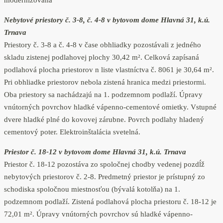
modernizovaná
Nebytové priestory č. 3-8, č. 4-8 v bytovom dome Hlavná 31, k.ú.
Trnava
Priestory č. 3-8 a č. 4-8 v čase obhliadky pozostávali z jedného
skladu zistenej podlahovej plochy 30,42 m². Celková zapísaná
podlahová plocha priestorov n liste vlastníctva č. 8061 je 30,64 m².
Pri obhliadke priestorov nebola zistená hranica medzi priestormi.
Oba priestory sa nachádzajú na 1. podzemnom podlaží. Úpravy
vnútorných povrchov hladké vápenno-cementové omietky. Vstupné
dvere hladké plné do kovovej zárubne. Povrch podlahy hladený
cementový poter. Elektroinštalácia svetelná.
Priestor č. 18-12 v bytovom dome Hlavná 31, k.ú. Trnava
Priestor č. 18-12 pozostáva zo spoločnej chodby vedenej pozdĺž
nebytových priestorov č. 2-8. Predmetný priestor je prístupný zo
schodiska spoločnou miestnosťou (bývalá kotolňa) na 1.
podzemnom podlaží. Zistená podlahová plocha priestoru č. 18-12 je
72,01 m². Úpravy vnútorných povrchov sú hladké vápenno-