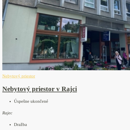
Nebytový priestor
Nebytový priestor v Rajci
Úspešne ukončené
Rajec
Dražba