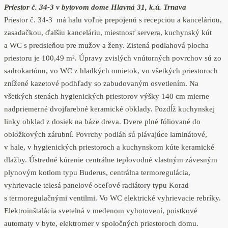
Priestor č. 34-3 v bytovom dome Hlavná 31, k.ú. Trnava
Priestor č. 34-3 má halu voľne prepojenú s recepciou a kanceláriou,
zasadačkou, ďalšiu kanceláriu, miestnosť servera, kuchynský kút
a WC s predsieňou pre mužov a ženy. Zistená podlahová plocha
priestoru je 100,49 m². Úpravy zvislých vnútorných povrchov sú zo
sadrokartónu, vo WC z hladkých omietok, vo všetkých priestoroch
znížené kazetové podhľady so zabudovaným osvetlením. Na
všetkých stenách hygienických priestorov výšky 140 cm mierne
nadpriemerné dvojfarebné keramické obklady. Pozdĺž kuchynskej
linky obklad z dosiek na báze dreva. Dvere plné fóliované do
obložkových zárubní. Povrchy podláh sú plávajúce laminátové,
v hale, v hygienických priestoroch a kuchynskom kúte keramické
dlažby. Ústredné kúrenie centrálne teplovodné vlastným závesným
plynovým kotlom typu Buderus, centrálna termoregulácia,
vyhrievacie telesá panelové oceľové radiátory typu Korad
s termoregulačnými ventilmi. Vo WC elektrické vyhrievacie rebríky.
Elektroinštalácia svetelná v medenom vyhotovení, poistkové
automaty v byte, elektromer v spoločných priestoroch domu.