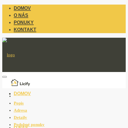
DOMOV
O NÁS
PONUKY
KONTAKT
DOMOV
Popis
Adresa
Detaily
Podobné ponuky
O NÁS