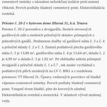
cementové omietky s náznakmi nefunkčnej izolácie proti zemnej
vlhkosti. Povrch podlahy hladený cementový poter. Elektroinštalácia
svetelná.
Priestor č. 20-2 v bytovom dome Hlavná 31, k.ú. Trnava
Priestor č. 20-2 pozostáva z dvojgaráže, šiestich otvorených
garážových státi a siedmich príručných skladov prístupných z
jednotlivých garáží.. Predmetom dražby sú garážové státia č. 3 a č. 4
a príručné sklady č. 2 a č. 3. Zistená podlahová plocha garážového
státia č. 3 je 13,89 m², garážového státia č. 4 je 13,64 m², skladu č. 2
je 4,99 m² a skladu č. 3 je 1,92 m². Pri obhliadke nebola prístupná
dvojgaráž a príručné sklady č. 1 a č.7 , tak znalec vychádzal z
podlahových plôch uvedených na LV č. 8061 a z rozdelenia
priestorov TT Hlavná 31. Úpravy vnútorných povrchov sú hladké
vápenno-cementové omietky. Povrch podlahy hladený cementový
poter. Vstupné dvere hladké, plne do kovových zárubní.
Elektroinštalácia svetelná a motorická. V skladoch vývod studenej
vody.