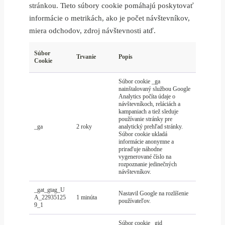
stránkou. Tieto súbory cookie pomáhajú poskytovať
informácie o metrikách, ako je počet návštevníkov,
miera odchodov, zdroj návštevnosti atď.
Súbor
Trvanie
Popis
Cookie
Súbor cookie _ga
nainštalovaný službou Google
Analytics počíta údaje o
návštevníkoch, reláciách a
kampaniach a tiež sleduje
používanie stránky pre
_ga
2 roky
analytický prehľad stránky.
Súbor cookie ukladá
informácie anonymne a
priraďuje náhodne
vygenerované číslo na
rozpoznanie jedinečných
návštevníkov.
_gat_gtag_U
Nastavil Google na rozlíšenie
A_22935125
1 minúta
používateľov.
9_1
Súbor cookie _gid