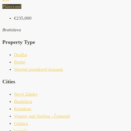
Plánované
€235,000
Bratislava
Property Type
Dražba
Predaj
Verejné ponukové konanie
Cities
Nové Zámky
Bratislava
Komárno
Vranov nad Topľou - Čemerné
Gelnica
Levoča