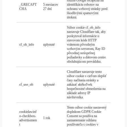
služba Google recaptcha na
_GRECAPT
5 mesiacov
identifikáciu robotov na
CHA
27 dní
ochranu webovej stránky pred
škodlivými spamovými
útokmi.
Súbor cookie cf_ob_info
nastavuje Cloudflare tak, aby
poskytoval informácie o
stavovom kóde HTTP
cf_ob_info
uplynuté
vrátenom pôvodným
webovým serverom, Ray ID
pôvodnej neúspešnej
požiadavky a dátovom centre
obsluhujúcom prevádzku.
Cloudflare nastavuje tento
súbor cookie s cieľom zlepšiť
časy načítania stránky a
cf_use_ob
uplynuté
zakázať akékoľvek
bezpečnostné obmedzenia na
základe adresy IP
návštevníka.
Tento súbor cookie nastavený
cookielawinf
doplnkom GDPR Cookie
o-checkbox-
Consent sa používa na
1 rok
advertisemen
zaznamenanie súhlasu
t
používateľa s cookies v