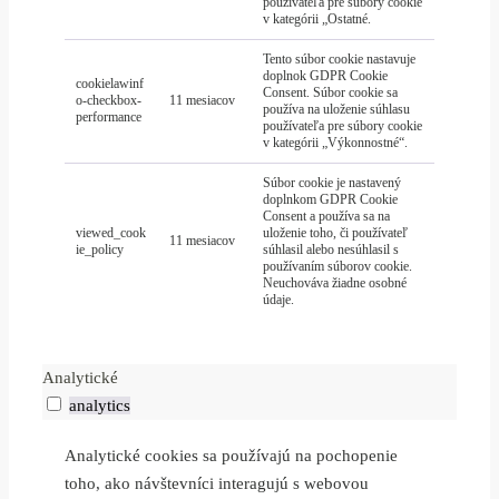
používateľa pre súbory cookie
v kategórii „Ostatné.
Tento súbor cookie nastavuje
doplnok GDPR Cookie
cookielawinf
Consent. Súbor cookie sa
o-checkbox-
11 mesiacov
používa na uloženie súhlasu
performance
používateľa pre súbory cookie
v kategórii „Výkonnostné“.
Súbor cookie je nastavený
doplnkom GDPR Cookie
Consent a používa sa na
viewed_cook
uloženie toho, či používateľ
11 mesiacov
ie_policy
súhlasil alebo nesúhlasil s
používaním súborov cookie.
Neuchováva žiadne osobné
údaje.
Analytické
analytics
Analytické cookies sa používajú na pochopenie
toho, ako návštevníci interagujú s webovou