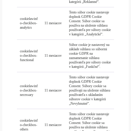
kategórii „Reklamné“.
Tento súbor cookie nastavuje
doplnok GDPR Cookie
cookielawinf
Consent. Súbor cookie sa
o-checkbox-
11 mesiacov
používa na uloženie súhlasu
analytics
používateľa pre súbory cookie
v kategórii „Analytické“.
Súbor cookie je nastavený na
základe súhlasu so súbormi
cookielawinf
cookie GDPR na
o-checkbox-
11 mesiacov
zaznamenanie súhlasu
functional
používateľa pre súbory cookie
v kategórii „Funkčné“.
Tento súbor cookie nastavuje
doplnok GDPR Cookie
cookielawinf
Consent. Súbory cookie sa
o-checkbox-
11 mesiacov
používajú na uloženie súhlasu
necessary
používateľa s ukladaním
súborov cookie v kategórii
„Nevyhnutné“.
Tento súbor cookie nastavuje
doplnok GDPR Cookie
cookielawinf
Consent. Súbor cookie sa
o-checkbox-
11 mesiacov
používa na uloženie súhlasu
others