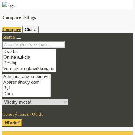
Compare listings
Close
Compare
Search
Cenový rozsah
Od
do
Hľadať
Login