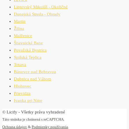
Liptovský Mikuláš - Okoličné
Dunajská Streda - Ohrady
Martin
Žilina
Malženice
Štiavnické Bane
Považská Bystrica
Spišská Teplica
Trnava
Bánovce nad Bebravou
Dubnica nad Váhom
Hlohovec
Prievidza
Ivanka pri Nitre
© Licify - Všetky práva vyhradené
Táto stránka je chránená s reCAPTCHA.
Ochrana údajov
&
Podmienky používania
.