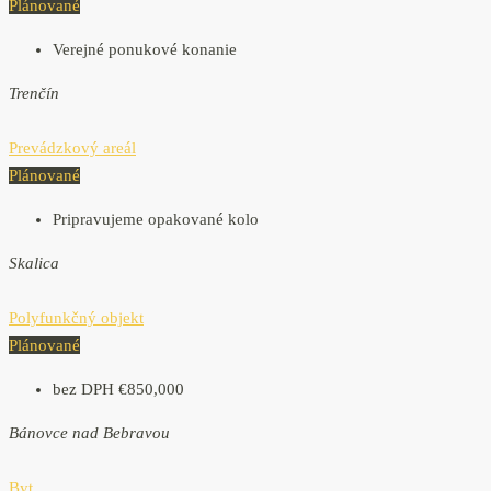
Plánované
Verejné ponukové konanie
Trenčín
Prevádzkový areál
Plánované
Pripravujeme opakované kolo
Skalica
Polyfunkčný objekt
Plánované
bez DPH
€850,000
Bánovce nad Bebravou
Byt