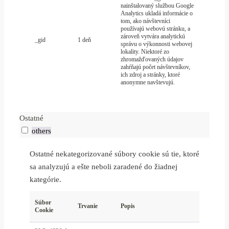
nainštalovaný službou Google
Analytics ukladá informácie o
tom, ako návštevníci
používajú webovú stránku, a
zároveň vytvára analytickú
_gid
1 deň
správu o výkonnosti webovej
lokality. Niektoré zo
zhromažďovaných údajov
zahŕňajú počet návštevníkov,
ich zdroj a stránky, ktoré
anonymne navštevujú.
Ostatné
others
Ostatné nekategorizované súbory cookie sú tie, ktoré
sa analyzujú a ešte neboli zaradené do žiadnej
kategórie.
Súbor
Trvanie
Popis
Cookie