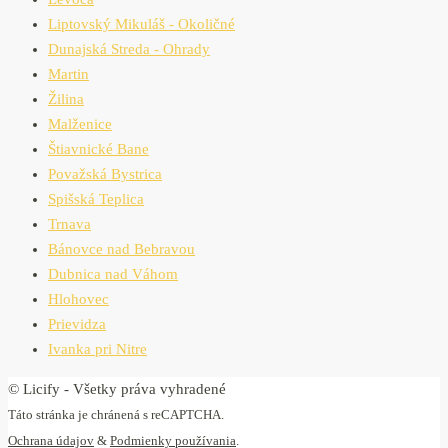
Liptovský Mikuláš - Okoličné
Dunajská Streda - Ohrady
Martin
Žilina
Malženice
Štiavnické Bane
Považská Bystrica
Spišská Teplica
Trnava
Bánovce nad Bebravou
Dubnica nad Váhom
Hlohovec
Prievidza
Ivanka pri Nitre
© Licify - Všetky práva vyhradené
Táto stránka je chránená s reCAPTCHA.
Ochrana údajov
&
Podmienky používania
.