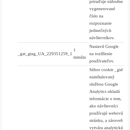
priraďuje náhodne
vygenerované
číslo na
rozpoznanie
jedinečných
návštevníkov.
Nastavil Google
1
_gat_gtag_UA_229351259_1
na rozlíšenie
minúta
používateľov.
Súbor cookie _gid
nainštalovaný
službou Google
Analytics ukladá
informácie o tom,
ako návštevníci
používajú webovú
stránku, a zároveň
vytvára analytickú