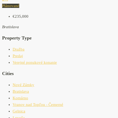
Plánované
€235,000
Bratislava
Property Type
Dražba
Predaj
Verejné ponukové konanie
Cities
Nové Zámky
Bratislava
Komárno
Vranov nad Topľou - Čemerné
Gelnica
Levoča