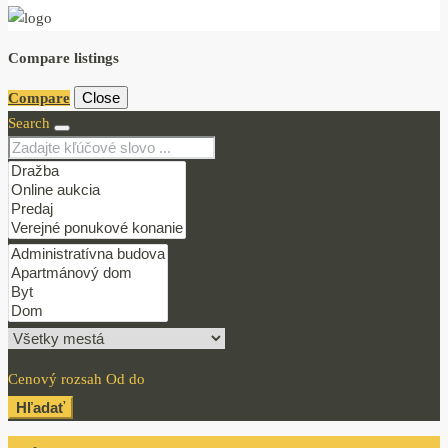
Compare listings
Close
Compare
Search
Cenový rozsah
Od
do
Hľadať
Login