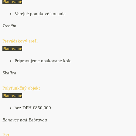
Plánované
Verejné ponukové konanie
Trenčín
Prevádzkový areál
Plánované
Pripravujeme opakované kolo
Skalica
Polyfunkčný objekt
Plánované
bez DPH
€850,000
Bánovce nad Bebravou
Byt