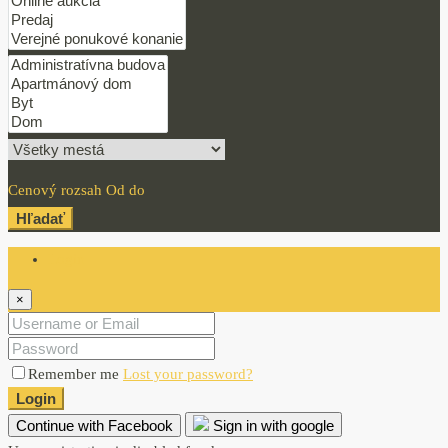
Cenový rozsah
Od
do
Hľadať
Login
×
Remember me
Lost your password?
Login
Continue with Facebook
Sign in with google