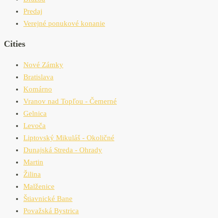
Predaj
Verejné ponukové konanie
Cities
Nové Zámky
Bratislava
Komárno
Vranov nad Topľou - Čemerné
Gelnica
Levoča
Liptovský Mikuláš - Okoličné
Dunajská Streda - Ohrady
Martin
Žilina
Malženice
Štiavnické Bane
Považská Bystrica