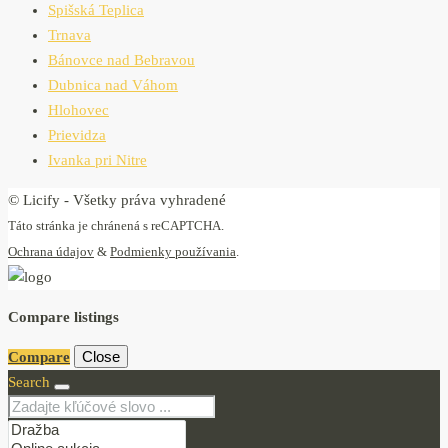
Spišská Teplica
Trnava
Bánovce nad Bebravou
Dubnica nad Váhom
Hlohovec
Prievidza
Ivanka pri Nitre
© Licify - Všetky práva vyhradené
Táto stránka je chránená s reCAPTCHA.
Ochrana údajov
&
Podmienky používania
.
Compare listings
Close
Compare
Search