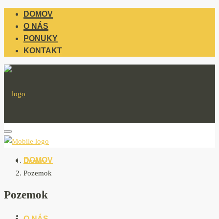
DOMOV
O NÁS
PONUKY
KONTAKT
DOMOV
Domov
Pozemok
Pozemok
O NÁS