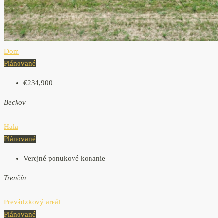
Dom
Plánované
€234,900
Beckov
Hala
Plánované
Verejné ponukové konanie
Trenčín
Prevádzkový areál
Plánované