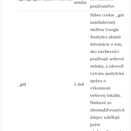
minúta
používateľov.
Súbor cookie _gid
nainštalovaný
službou Google
Analytics ukladá
informácie o tom,
ako návštevníci
používajú webovú
stránku, a zároveň
vytvára analytickú
správu o
_gid
1 deň
výkonnosti
webovej lokality.
Niektoré zo
zhromažďovaných
údajov zahŕňajú
počet