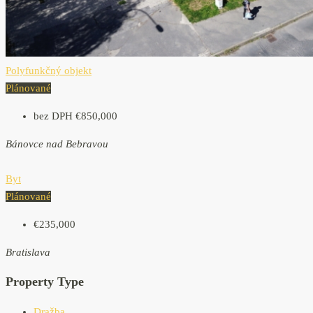
Polyfunkčný objekt
Plánované
bez DPH
€850,000
Bánovce nad Bebravou
Byt
Plánované
€235,000
Bratislava
Property Type
Dražba