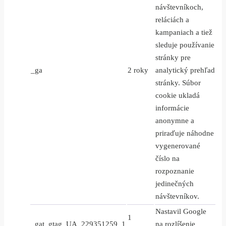
návštevníkoch,
reláciách a
kampaniach a tiež
sleduje používanie
stránky pre
_ga
2 roky
analytický prehľad
stránky. Súbor
cookie ukladá
informácie
anonymne a
priraďuje náhodne
vygenerované
číslo na
rozpoznanie
jedinečných
návštevníkov.
Nastavil Google
1
_gat_gtag_UA_229351259_1
na rozlíšenie