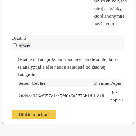
návštevníkov, ich
zdroj a stránky,
ktoré anonymne
navštevujú.
Ostatné
others
Ostatné nekategorizované súbory cookie sú tie, ktoré
sa analyzujú a ešte neboli zaradené do žiadnej
kategórie.
Súbor Cookie
Trvanie
Popis
Bez
20dbc4926cf657c1cc5fd0e6a5773b1d
1 deň
popisu.
Uložiť a prijať